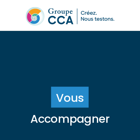
V
o
u
s
A
c
c
o
m
p
a
g
n
e
r